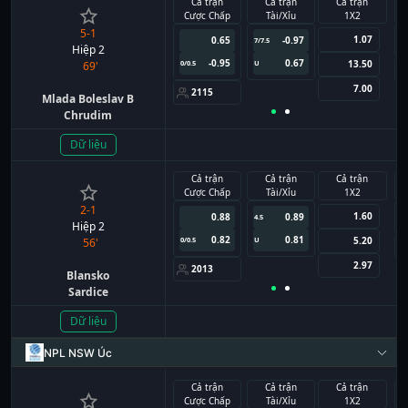
Cả trận
Cả trận
Cả trận
Cược Chấp
Tài/Xỉu
1X2
5
-
1
1.07
0.65
-0.97
7/7.5
Hiệp 2
-0.95
0.67
13.50
69
'
0/0.5
U
7.00
2115
Mlada Boleslav B
Chrudim
Dữ liệu
Cả trận
Cả trận
Cả trận
Cược Chấp
Tài/Xỉu
1X2
2
-
1
1.60
0.88
0.89
4.5
Hiệp 2
0.82
0.81
5.20
56
'
0/0.5
U
2.97
2013
Blansko
Sardice
Dữ liệu
NPL NSW Úc
Cả trận
Cả trận
Cả trận
Cược Chấp
Tài/Xỉu
1X2