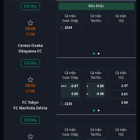
Kèo khác
Dữ liệu
Cả trận
Cả trận
Cả trận
Cược Chấp
Tài/Xỉu
1X2
C
2534
08/08
0/
17:00
Cerezo Osaka
Okayama FC
Dữ liệu
Cả trận
Cả trận
Cả trận
Cược Chấp
Tài/Xỉu
1X2
C
08/08
2.47
-0.87
0.88
0/0.5
2
0
17:00
0.80
-0.98
3.01
U
FC Tokyo
3.09
2225
FC Machida Zelvia
Dữ liệu
Cả trận
Cả trận
Cả trận
Cược Chấp
Tài/Xỉu
1X2
C