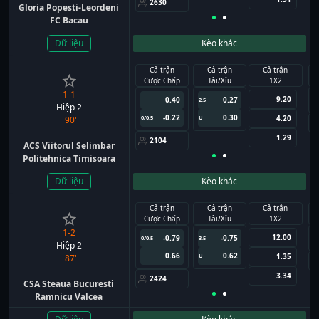
2630
Gloria Popesti-Leordeni
FC Bacau
Kèo khác
Dữ liệu
Cả trận
Cả trận
Cả trận
Cược Chấp
Tài/Xỉu
1X2
1
-
1
9.20
0.40
0.27
2.5
Hiệp 2
-0.22
0.30
4.20
90
'
0/0.5
U
1.29
2104
ACS Viitorul Selimbar
Politehnica Timisoara
Kèo khác
Dữ liệu
Cả trận
Cả trận
Cả trận
Cược Chấp
Tài/Xỉu
1X2
1
-
2
12.00
-0.79
-0.75
0/0.5
3.5
Hiệp 2
0.66
0.62
1.35
87
'
U
3.34
2424
CSA Steaua Bucuresti
Ramnicu Valcea