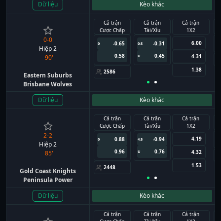
Kèo khác
Dữ liệu
Cả trận
Cả trận
Cả trận
Cược Chấp
Tài/Xỉu
1X2
0
-
0
6.00
-0.65
-0.31
0
0.5
Hiệp 2
0.58
0.45
4.31
90
'
U
1.38
2586
Eastern Suburbs
Brisbane Wolves
Kèo khác
Dữ liệu
Cả trận
Cả trận
Cả trận
Cược Chấp
Tài/Xỉu
1X2
2
-
2
4.19
0.88
-0.94
0
4.5
Hiệp 2
0.96
0.76
4.32
85
'
U
1.53
2448
Gold Coast Knights
Peninsula Power
Kèo khác
Dữ liệu
Cả trận
Cả trận
Cả trận