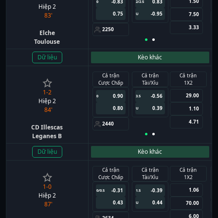
1.50
-0.83
0.83
0
2/2.5
Hiệp 2
0.75
-0.95
7.50
83
'
U
3.33
2250
Elche
Toulouse
Kèo khác
Dữ liệu
Cả trận
Cả trận
Cả trận
Cược Chấp
Tài/Xỉu
1X2
1
-
2
29.00
0.90
-0.56
0
3.5
Hiệp 2
0.80
0.39
1.10
84
'
U
4.71
2440
CD Illescas
Leganes B
Kèo khác
Dữ liệu
Cả trận
Cả trận
Cả trận
Cược Chấp
Tài/Xỉu
1X2
1
-
0
1.06
-0.31
-0.39
0/0.5
1.5
Hiệp 2
0.43
0.44
70.00
87
'
U
6.00