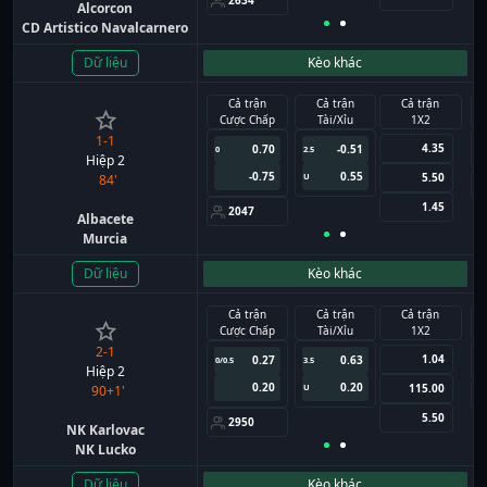
2634
Alcorcon
CD Artistico Navalcarnero
Kèo khác
Dữ liệu
Cả trận
Cả trận
Cả trận
Cược Chấp
Tài/Xỉu
1X2
1
-
1
4.35
0.70
-0.51
0
2.5
Hiệp 2
-0.75
0.55
5.50
84
'
U
1.45
2047
Albacete
Murcia
Kèo khác
Dữ liệu
Cả trận
Cả trận
Cả trận
Cược Chấp
Tài/Xỉu
1X2
2
-
1
1.04
0.27
0.63
0/0.5
3.5
Hiệp 2
0.20
0.20
115.00
90+1
'
U
5.50
2950
NK Karlovac
NK Lucko
Kèo khác
Dữ liệu