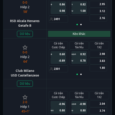
0
-
0
2.95
0.86
0.82
0
1
Hiệp 2
0.98
1.00
3.12
58
'
U
2.16
2491
RSD Alcala Henares
Getafe B
Kèo khác
Dữ liệu
Cả trận
Cả trận
Cả trận
Cược Chấp
Tài/Xỉu
1X2
0
-
0
2.98
0.60
0.92
0
0.5/1
Hiệp 2
-0.89
0.78
3.83
64
'
U
1.80
2301
Club Milano
USD Castellanzese
Dữ liệu
Cả trận
Cả trận
Cả trận
Cược Chấp
Tài/Xỉu
1X2
2
-
0
2.04
-0.96
-0.98
2.5/3
0
Hiệp 1
0.80
0.80
3.74
45+1
'
0.5
U