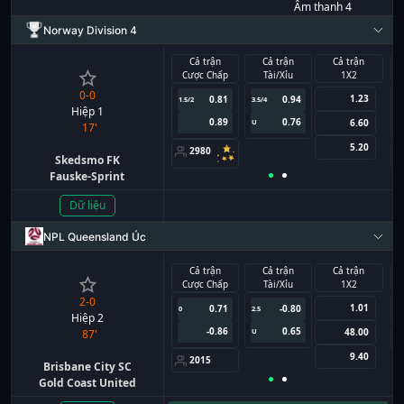
Âm thanh
4
Norway Division 4
Cả trận
Cả trận
Cả trận
Cược Chấp
Tài/Xỉu
1X2
0
-
0
1.23
0.81
0.94
1.5/2
3.5/4
0
Hiệp 1
0.89
0.76
6.60
U
17
'
5.20
2980
Skedsmo FK
Fauske-Sprint
Dữ liệu
NPL Queensland Úc
Cả trận
Cả trận
Cả trận
Cược Chấp
Tài/Xỉu
1X2
2
-
0
1.01
0.71
-0.80
0
2.5
Hiệp 2
-0.86
0.65
48.00
87
'
U
9.40
2015
Brisbane City SC
Gold Coast United