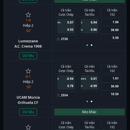
Cả trận
Cả trận
Cả trận
Cược Chấp
Tài/Xỉu
1X2
1
-
0
1.06
0.87
0.94
0.5
2
Hiệp 2
0.93
0.86
38.00
62
'
U
5.50
2720
Lumezzane
A.C. Crema 1908
Dữ liệu
Cả trận
Cả trận
Cả trận
Cược Chấp
Tài/Xỉu
1X2
4
-
1
1.01
-0.94
0.81
0
6/6.5
Hiệp 2
0.78
-0.99
36.00
50
'
U
10.50
2554
UCAM Murcia
Orihuela CF
Kèo khác
Dữ liệu
Cả trận
Cả trận
Cả trận
Cược Chấp
Tài/Xỉu
1X2