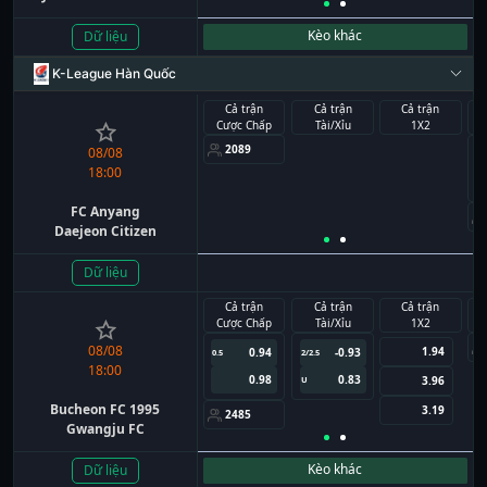
Kèo khác
Dữ liệu
K-League Hàn Quốc
Cả trận
Cả trận
Cả trận
Cược Chấp
Tài/Xỉu
1X2
C
2089
08/08
0
18:00
FC Anyang
Daejeon Citizen
Dữ liệu
Cả trận
Cả trận
Cả trận
Cược Chấp
Tài/Xỉu
1X2
C
08/08
1.94
0.94
-0.93
0.5
2/2.5
18:00
0.98
0.83
3.96
U
Bucheon FC 1995
3.19
2485
Gwangju FC
Kèo khác
Dữ liệu