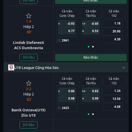
Kèo khác
Dữ liệu
Cả trận
Cả trận
Cả trận
Cược Chấp
Tài/Xỉu
1X2
1
-
0
1.18
-0.93
-0.60
0
1.5
Hiệp 2
0.77
0.53
20.00
88
'
U
4.39
2961
Lindab Stefanesti
ACS Dumbravita
Kèo khác
Dữ liệu
U19 League Cộng Hòa Séc
Cả trận
Cả trận
Cả trận
Cược Chấp
Tài/Xỉu
1X2
3
-
2
1.24
0.86
0.83
0
5.5
Hiệp 2
0.98
0.99
13.50
82
'
U
4.08
2423
Banik Ostrava(U19)
Zlin U19
Dữ liệu