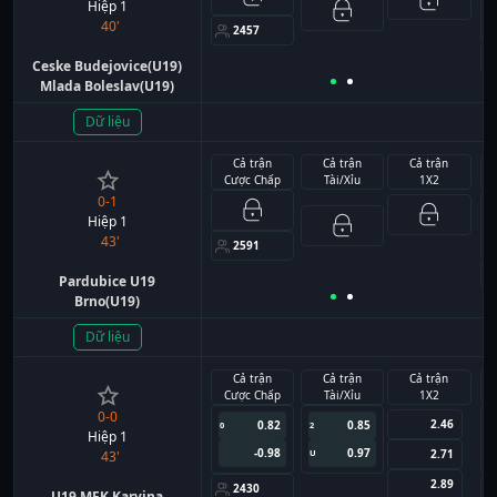
Hiệp 1
40
'
2457
Ceske Budejovice(U19)
Mlada Boleslav(U19)
Dữ liệu
Cả trận
Cả trận
Cả trận
Cược Chấp
Tài/Xỉu
1X2
0
-
1
0
Hiệp 1
43
'
2591
Pardubice U19
Brno(U19)
Dữ liệu
Cả trận
Cả trận
Cả trận
Cược Chấp
Tài/Xỉu
1X2
0
-
0
2.46
0.82
0.85
0
2
0
Hiệp 1
-0.98
0.97
2.71
43
'
U
2.89
2430
U19 MFK Karvina